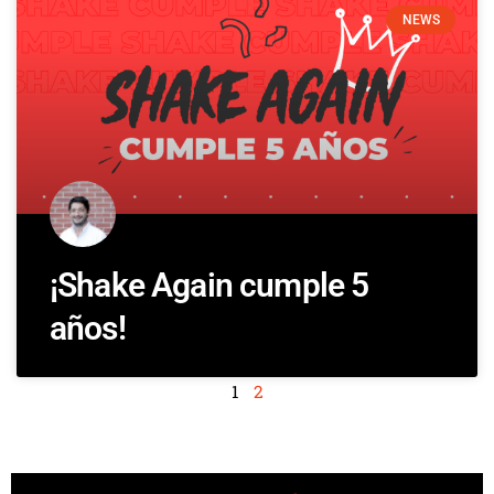
NEWS
¡Shake Again cumple 5
años!
1
2