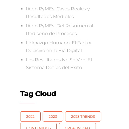
IA en PyMEs: Casos Reales y
Resultados Medibles
IA en PyMEs: Del Resumen al
Rediseño de Procesos
Liderazgo Humano: El Factor
Decisivo en la Era Digital
Los Resultados No Se Ven: El
Sistema Detrás del Éxito
Tag Cloud
2022
2023
2023 TRENDS
CONTENIDOS
CREATIVIDAD