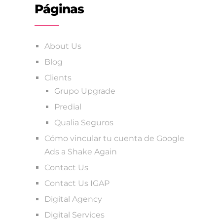
Páginas
About Us
Blog
Clients
Grupo Upgrade
Predial
Qualia Seguros
Cómo vincular tu cuenta de Google
Ads a Shake Again
Contact Us
Contact Us IGAP
Digital Agency
Digital Services