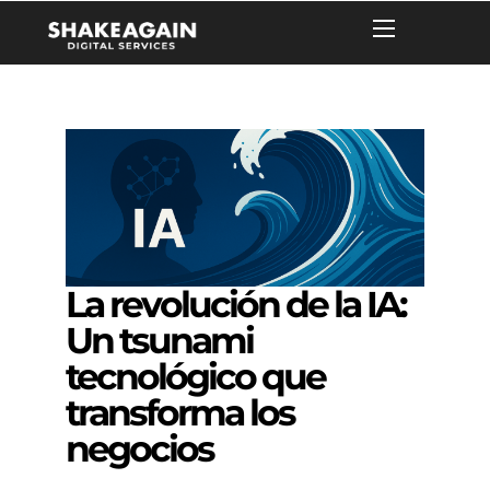
La revolución de la IA:
Un tsunami
tecnológico que
transforma los
negocios