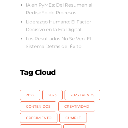
IA en PyMEs: Del Resumen al
Rediseño de Procesos
Liderazgo Humano: El Factor
Decisivo en la Era Digital
Los Resultados No Se Ven: El
Sistema Detrás del Éxito
Tag Cloud
2022
2023
2023 TRENDS
CONTENIDOS
CREATIVIDAD
CRECIMIENTO
CUMPLE