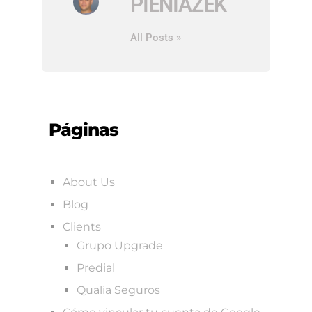
PIENIAZEK
All Posts »
Páginas
About Us
Blog
Clients
Grupo Upgrade
Predial
Qualia Seguros