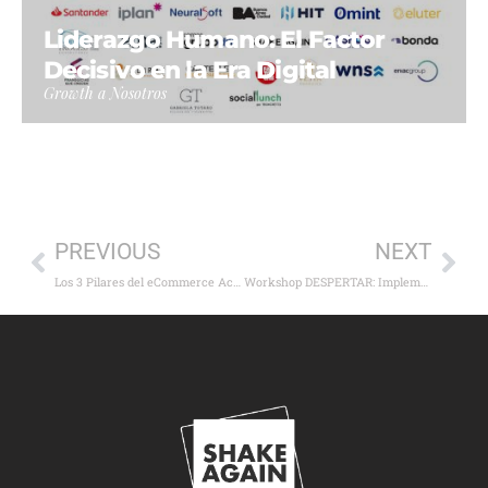
Liderazgo Humano: El Factor
Decisivo en la Era Digital
Growth a Nosotros
PREVIOUS
NEXT
Los 3 Pilares del eCommerce Actual: Integraciones, No-Code e Hiperpersonalización
Workshop DESPERTAR: Implementación Práctica de IA para Empresas en Santa Fe