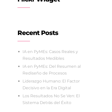
Recent Posts
IA en PyMEs: Casos Reales y
Resultados Medibles
IA en PyMEs: Del Resumen al
Rediseño de Procesos
Liderazgo Humano: El Factor
Decisivo en la Era Digital
Los Resultados No Se Ven: El
Sistema Detrás del Éxito