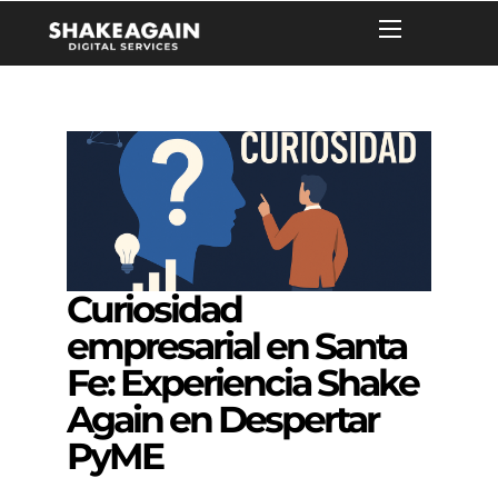
Curiosidad
empresarial en Santa
Fe: Experiencia Shake
Again en Despertar
PyME