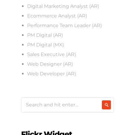
Digital Marketing Analyst (AR)
Ecommerce Analyst (AR)
Performance Team Leader (AR)
PM Digital (AR)
PM Digital (MX)
Sales Executive (AR)
Web Designer (AR)
Web Developer (AR)
Flickr Widget