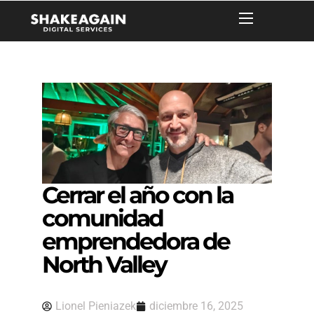
Cerrar el año con la
comunidad
emprendedora de
North Valley
Lionel Pieniazek
diciembre 16, 2025