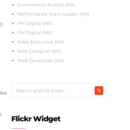
Ecommerce Analyst (AR)
Performance Team Leader (AR)
PM Digital (AR)
El
PM Digital (MX)
Sales Executive (AR)
Web Designer (AR)
Web Developer (AR)
odos
e
Flickr Widget