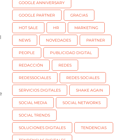
GOOGLE ANNIVERSARY
GOOGLE PARTNER
GRACIAS
HOT SALE
HR
MARKETING
l
NEWS
NOVEDADES
PARTNER
PEOPLE
PUBLICIDAD DIGITAL
REDACCIÓN
REDES
REDESSOCIALES
REDES SOCIALES
SERVICIOS DIGITALES
SHAKE AGAIN
e
SOCIAL MEDIA
SOCIAL NETWORKS
SOCIAL TRENDS
SOLUCIONES DIGITALES
TENDENCIAS