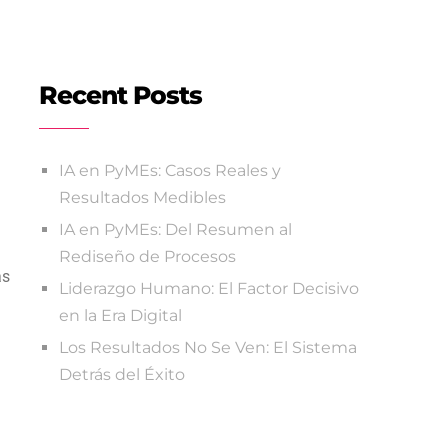
Recent Posts
IA en PyMEs: Casos Reales y
Resultados Medibles
IA en PyMEs: Del Resumen al
Rediseño de Procesos
ás
Liderazgo Humano: El Factor Decisivo
en la Era Digital
Los Resultados No Se Ven: El Sistema
Detrás del Éxito