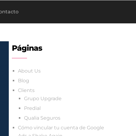
ontacto
Páginas
About Us
Blog
Clients
Grupo Upgrade
Predial
Qualia Seguros
Cómo vincular tu cuenta de Google
Ads a Shake Again