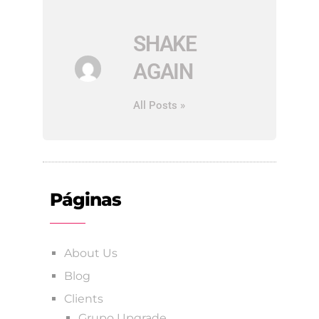
SHAKE
AGAIN
All Posts »
Páginas
About Us
Blog
Clients
Grupo Upgrade